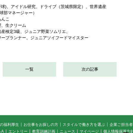
野球)、アイドル研究、ドライブ（茨城県限定）、世界遺産
球部マネージャー）
あんこ
理、生クリーム
遺産検定3級、ジュニア野菜ソムリエ、
ープランナー、ジュニアソイフードマイスター
一覧
次の記事
の福利厚生
お仕事をお探しの方
スタイルで働き方を選ぶ
企業ご担当者
＆A
エントリー
教育訓練計画
ニュース
マイページ
個人情報保護方