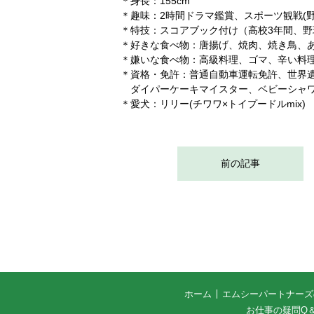
＊身長：155cm
＊趣味：2時間ドラマ鑑賞、スポーツ観戦(
＊特技：スコアブック付け（高校3年間、野
＊好きな食べ物：唐揚げ、焼肉、焼き鳥、
＊嫌いな食べ物：高級料理、ゴマ、辛い料
＊資格・免許：普通自動車運転免許、世界
ダイパーケーキマイスター、ベビーシャワ
＊愛犬：リリー(チワワ×トイプードルmix)
前の記事
ホーム
エムシーパートナーズ
お仕事の疑問Q